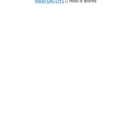
MAXFUNTOYS
How It Works