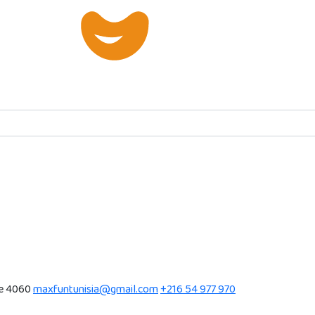
se 4060
maxfuntunisia@gmail.com
+216 54 977 970