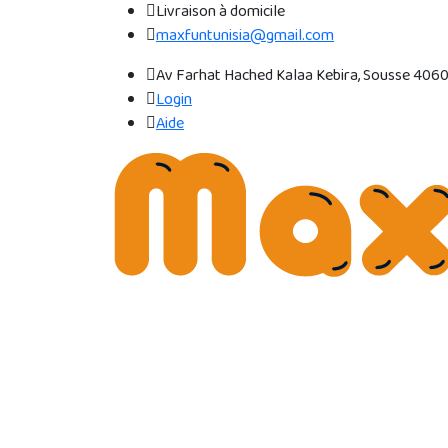
Livraison à domicile
maxfuntunisia@gmail.com
Av Farhat Hached Kalaa Kebira, Sousse 406
Login
Aide