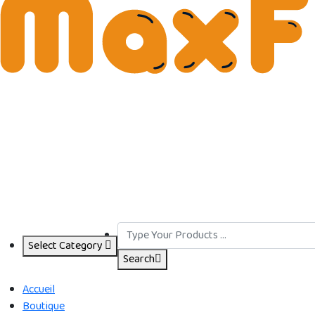
Select Category
Search
Accueil
Boutique