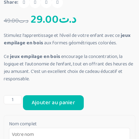
Share:
Le
Le
29.00
د.ت
49.00
د.ت
prix
prix
Stimulez l’apprentissage et l’éveil de votre enfant avec ce
jeux
empilage en bois
aux formes géométriques colorées.
initial
actuel
Ce
jeux empilage en bois
encourage la concentration, la
était :
est :
logique et l’autonomie de l’enfant, tout en offrant des heures de
jeu amusant. C’est un excellent choix de cadeau éducatif et
د.ت29.00.
د.ت49.00.
responsable.
quantité
Ajouter au panier
de
jeux
empilage
Nom complet
formes
géométriques