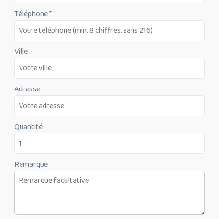
en
Téléphone
*
bois
Ville
Adresse
Quantité
Remarque