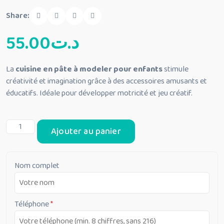
Share:
55.00
د.ت
La
cuisine en pâte à modeler pour enfants
stimule
créativité et imagination grâce à des accessoires amusants et
éducatifs. Idéale pour développer motricité et jeu créatif.
quantité
Ajouter au panier
de
Cuisine
en
Nom complet
pâte
à
modeler
Téléphone
*
pour
enfants