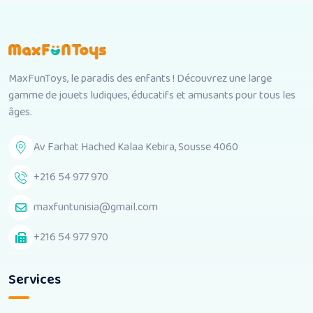
د.ت89.00.
د.ت69.00.
MaxFunToys, le paradis des enfants ! Découvrez une large
gamme de jouets ludiques, éducatifs et amusants pour tous les
âges.
Av Farhat Hached Kalaa Kebira, Sousse 4060
+216 54 977 970
maxfuntunisia@gmail.com
+216 54 977 970
Services