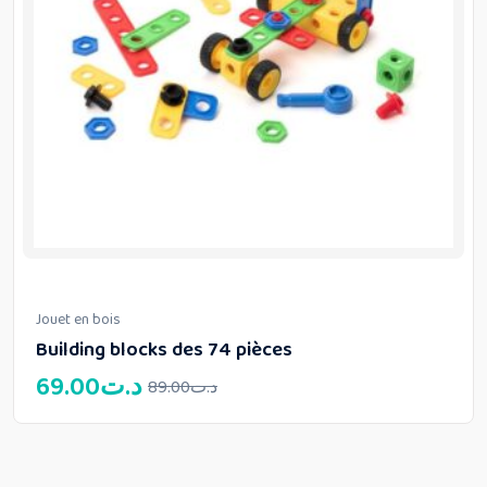
Jouet en bois
Building blocks des 74 pièces
Le
Le
69.00
د.ت
89.00
د.ت
prix
prix
initial
actuel
était :
est :