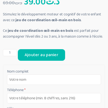
Le
Le
39.00
د.ت
69.00
د.ت
prix
prix
Stimulez le développement moteur et cognitif de votre enfant
avec ce
jeu de coordination œil-main en bois
.
initial
actuel
Ce
jeu de coordination œil-main en bois
est parfait pour
était :
est :
accompagner l’éveil dès 2 ou 3 ans, à la maison comme à l’école.
د.ت39.00.
د.ت69.00.
quantité
Ajouter au panier
de
Jeu
de
Nom complet
coordination
œil-
main
Téléphone
*
en
bois