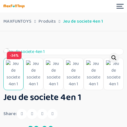
Skip
to
content
MAXFUNTOYS
Produits
Jeu de societe 4en 1
-34%
Jeu de societe 4en 1
Share: