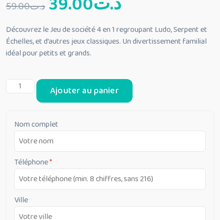
Le
Le
39.00
د.ت
59.00
د.ت
prix
prix
Découvrez le Jeu de société 4 en 1 regroupant Ludo, Serpent et
Échelles, et d’autres jeux classiques. Un divertissement familial
initial
actuel
idéal pour petits et grands.
était :
est :
quantité
Ajouter au panier
د.ت39.00.
د.ت59.00.
de
Jeu
de
Nom complet
societe
4en
1
Téléphone
*
Ville