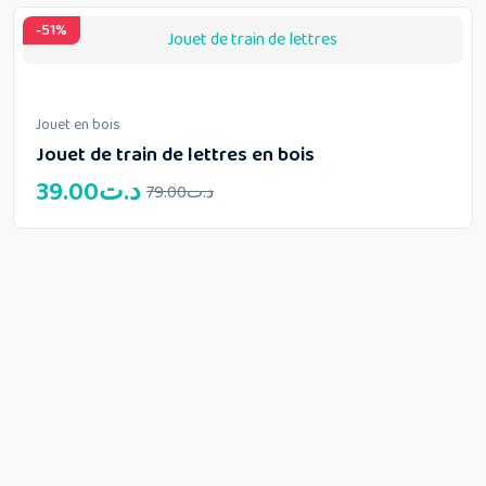
-51%
Jouet en bois
Jouet de train de lettres en bois
Le
Le
39.00
د.ت
79.00
د.ت
prix
prix
initial
actuel
était :
est :
د.ت79.00.
د.ت39.00.