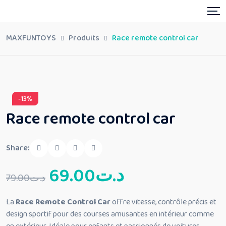
Skip
to
content
MAXFUNTOYS
Produits
Race remote control car
-13%
Race remote control car
Share:
Le
Le
69.00
د.ت
79.00
د.ت
prix
prix
La
Race Remote Control Car
offre vitesse, contrôle précis et
design sportif pour des courses amusantes en intérieur comme