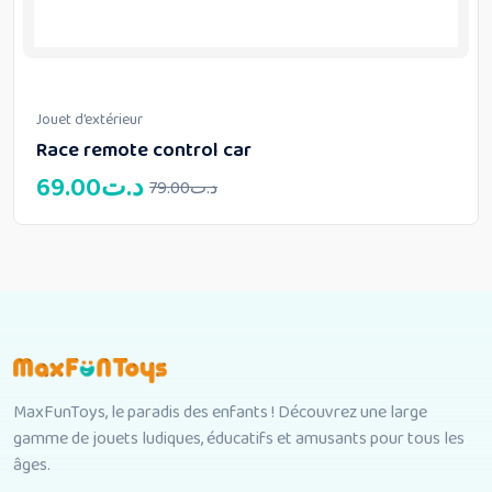
Jouet d’extérieur
Race remote control car
Le
Le
69.00
د.ت
79.00
د.ت
prix
prix
initial
actuel
était :
est :
د.ت69.00.
د.ت79.00.
MaxFunToys, le paradis des enfants ! Découvrez une large
gamme de jouets ludiques, éducatifs et amusants pour tous les
âges.